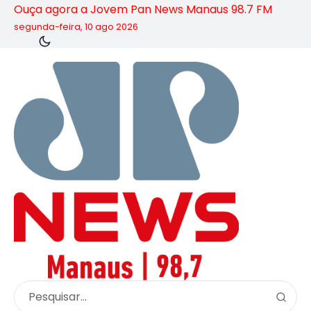
Ouça agora a Jovem Pan News Manaus 98.7 FM
segunda-feira, 10 ago 2026