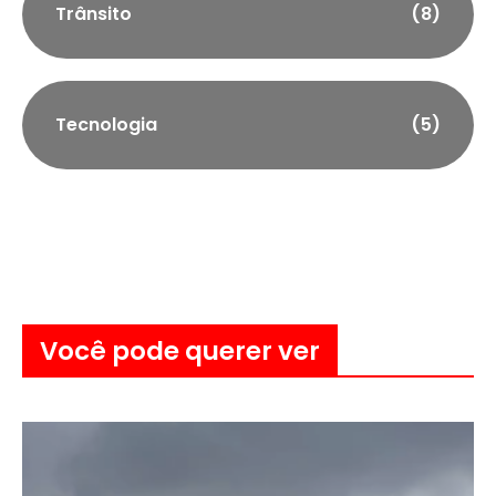
Trânsito
(8)
Tecnologia
(5)
Você pode querer ver