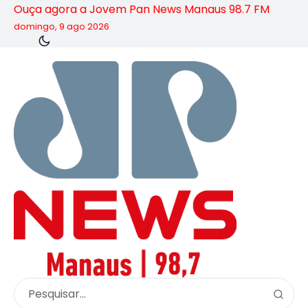
Ouça agora a Jovem Pan News Manaus 98.7 FM
domingo, 9 ago 2026