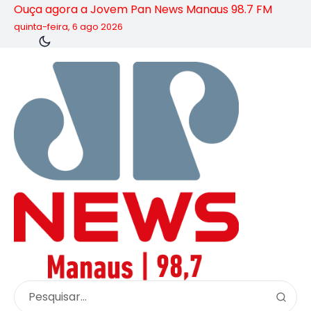
Ouça agora a Jovem Pan News Manaus 98.7 FM
quinta-feira, 6 ago 2026