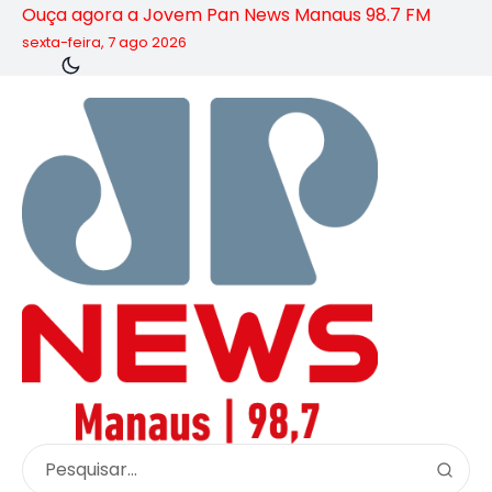
Ouça agora a Jovem Pan News Manaus 98.7 FM
sexta-feira, 7 ago 2026