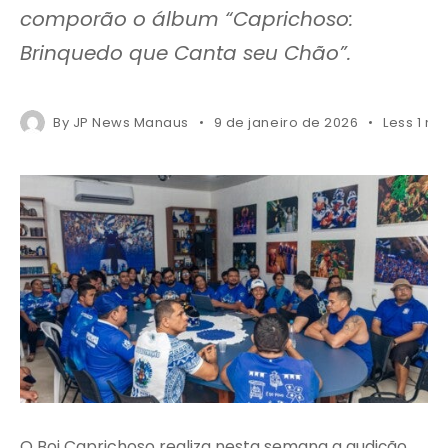
comporão o álbum “Caprichoso:
Brinquedo que Canta seu Chão”.
By
JP News Manaus
9 de janeiro de 2026
Less 1 mi
O Boi Caprichoso realiza nesta semana a audição