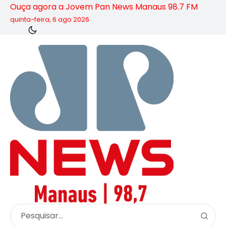
Ouça agora a Jovem Pan News Manaus 98.7 FM
quinta-feira, 6 ago 2026