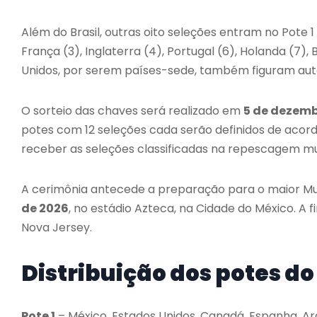
Além do Brasil, outras oito seleções entram no Pote 1 
França (3), Inglaterra (4), Portugal (6), Holanda (7)
Unidos, por serem países-sede, também figuram au
O sorteio das chaves será realizado em
5 de dezem
potes com 12 seleções cada serão definidos de acordo
receber as seleções classificadas na repescagem mun
A cerimônia antecede a preparação para o maior Mun
de 2026
, no estádio Azteca, na Cidade do México. A 
Nova Jersey.
Distribuição dos potes do
Pote 1
– México, Estados Unidos, Canadá, Espanha, Arge