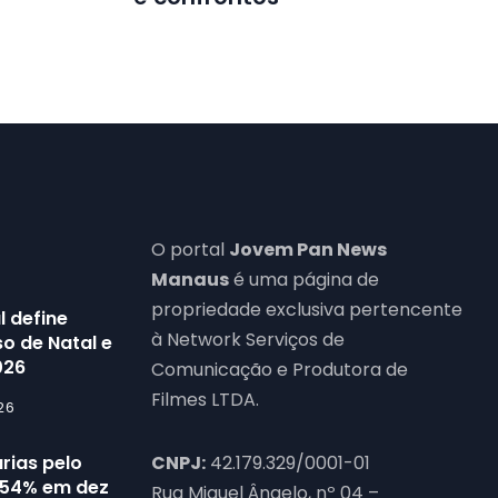
O portal
Jovem Pan News
Manaus
é uma página de
propriedade exclusiva pertencente
l define
à Network Serviços de
o de Natal e
026
Comunicação e Produtora de
Filmes LTDA.
26
rias pelo
CNPJ:
42.179.329/0001-01
54% em dez
Rua Miguel Ângelo, nº 04 –