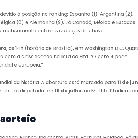
devido à posição no ranking: Espanha (1), Argentina (2),
, Bélgica (8) e Alemanha (9). Já Canadá, México e Estados
tomaticamente entre os cabeças de chave.
bro
, às 14h (horário de Brasília), em Washington D.C. Quat
 com a classificação na lista da Fifa. “O pote 4 pode
dial e europeia.”
dial da história. A abertura está marcada para
11 de ju
final será disputada em
19 de julho
, no MetLife Stadium, e
 sorteio
ntina, França, Inglaterra, Brasil, Portugal, Holanda, Bélg