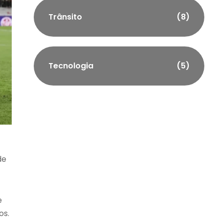
Trânsito
(8)
Tecnologia
(5)
de
e
os.