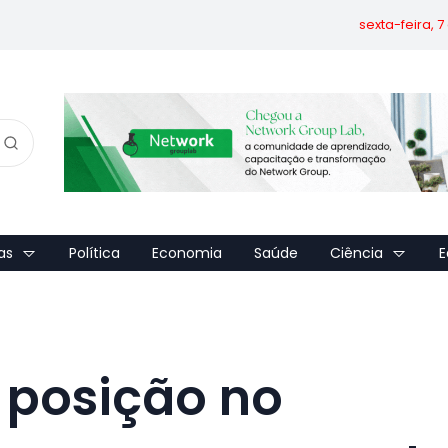
sexta-feira, 
as
Política
Economia
Saúde
Ciência
E
 posição no