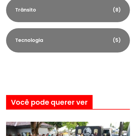
Trânsito
(8)
Tecnologia
(5)
Você pode querer ver