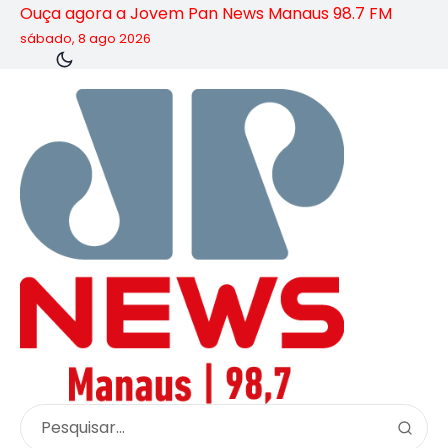
Ouça agora a Jovem Pan News Manaus 98.7 FM
sábado, 8 ago 2026