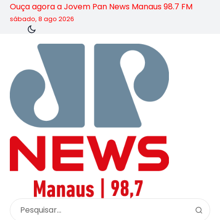
Ouça agora a Jovem Pan News Manaus 98.7 FM
sábado, 8 ago 2026