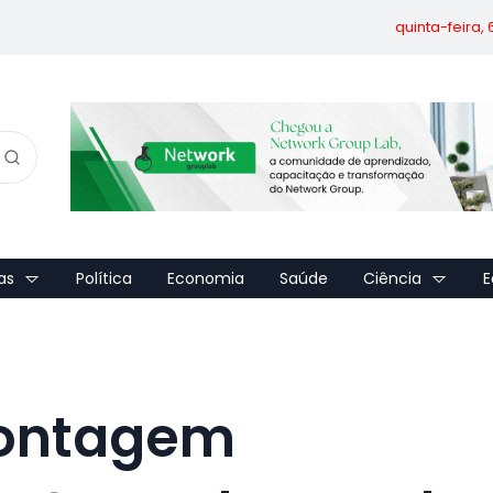
quinta-feira,
as
Política
Economia
Saúde
Ciência
E
 contagem