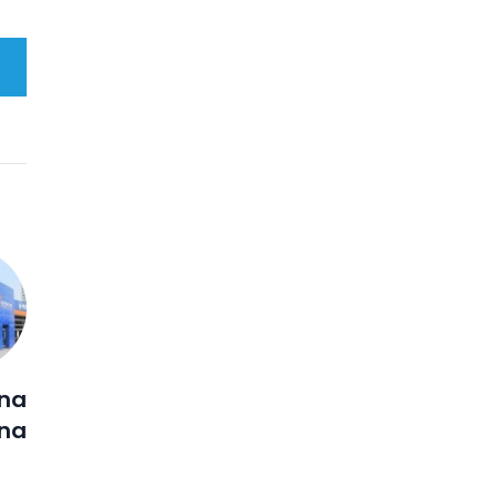
na
na