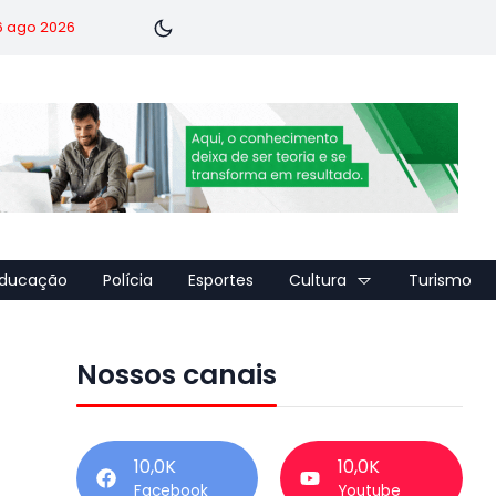
 6 ago 2026
ducação
Polícia
Esportes
Cultura
Turismo
Nossos canais
10,0K
10,0K
Facebook
Youtube