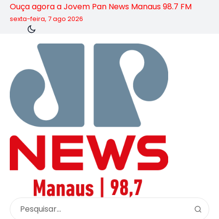
Ouça agora a Jovem Pan News Manaus 98.7 FM
sexta-feira, 7 ago 2026