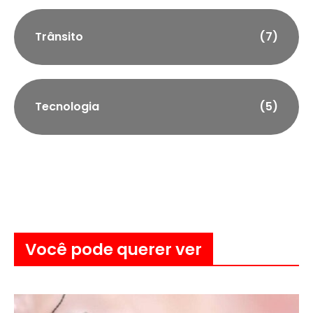
Trânsito
(7)
Tecnologia
(5)
Você pode querer ver