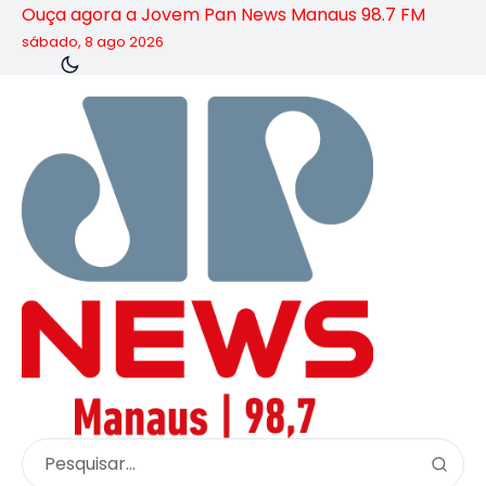
Ouça agora a Jovem Pan News Manaus 98.7 FM
sábado, 8 ago 2026