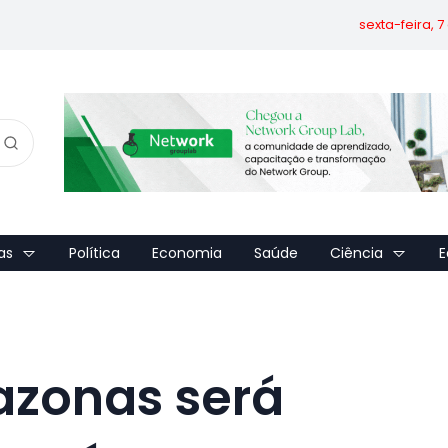
sexta-feira, 
as
Política
Economia
Saúde
Ciência
E
azonas será