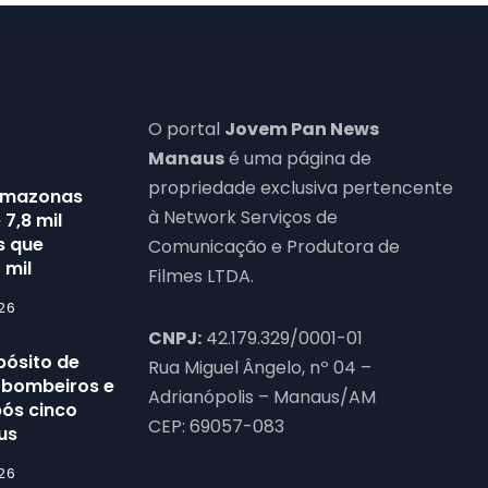
O portal
Jovem Pan News
Manaus
é uma página de
propriedade exclusiva pertencente
Amazonas
à Network Serviços de
7,8 mil
s que
Comunicação e Produtora de
 mil
Filmes LTDA.
26
CNPJ:
42.179.329/0001-01
pósito de
Rua Miguel Ângelo, nº 04 –
6 bombeiros e
Adrianópolis – Manaus/AM
pós cinco
CEP: 69057-083
us
26