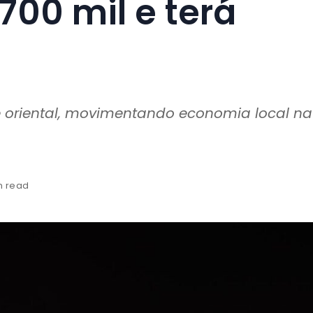
700 mil e terá
e oriental, movimentando economia local na
in read