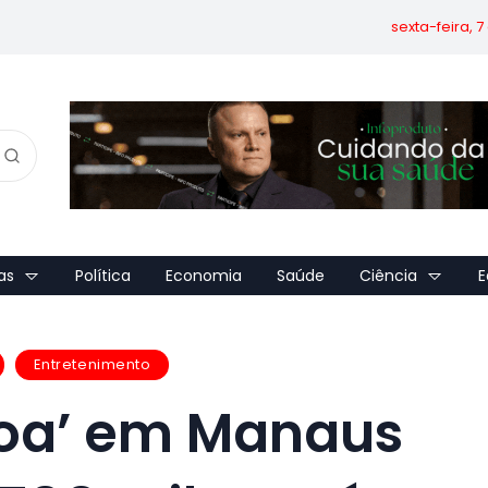
sexta-feira, 
as
Política
Economia
Saúde
Ciência
E
Entretenimento
coa’ em Manaus