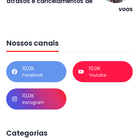
atrasos e cancelamentos de
voos
Nossos canais
10,0K
10,0K
Facebook
Youtube
10,0K
Instagram
Categorias