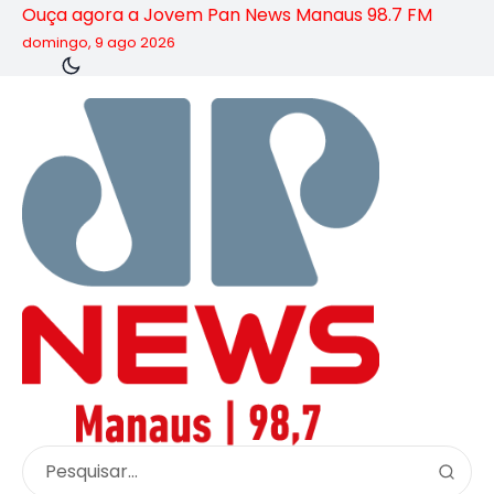
Ouça agora a Jovem Pan News Manaus 98.7 FM
domingo, 9 ago 2026