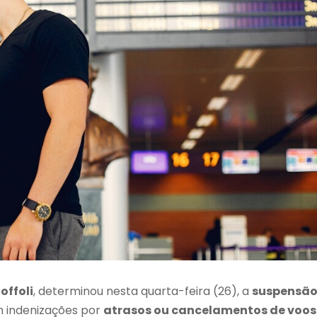
offoli
, determinou nesta quarta-feira (26), a
suspensã
 indenizações por
atrasos ou cancelamentos de voos