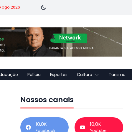
 6 ago 2026
ducação
Polícia
Esportes
Cultura
Turismo
Nossos canais
10,0K
10,0K
Facebook
Youtube