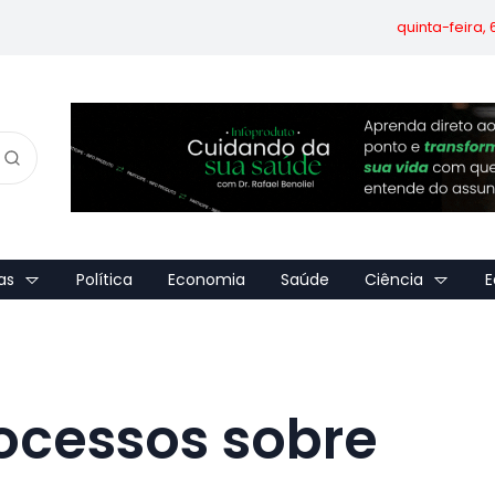
quinta-feira,
as
Política
Economia
Saúde
Ciência
E
ocessos sobre