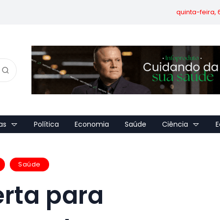
quinta-feira,
as
Política
Economia
Saúde
Ciência
E
Saúde
erta para