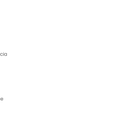
cia
ue