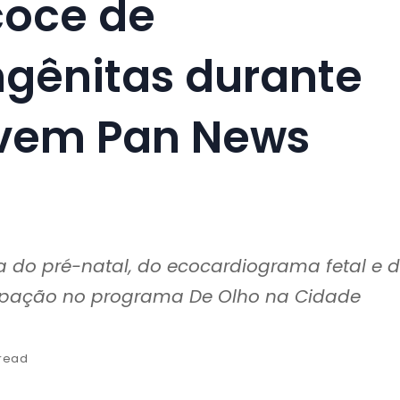
coce de
ngênitas durante
ovem Pan News
a do pré-natal, do ecocardiograma fetal e 
icipação no programa De Olho na Cidade
 read