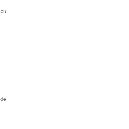
ais
 de