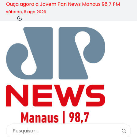
Ouça agora a Jovem Pan News Manaus 98.7 FM
sábado, 8 ago 2026