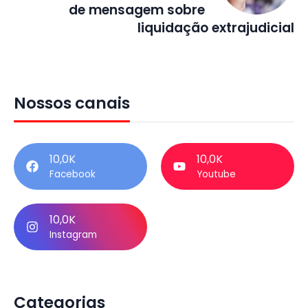
de mensagem sobre
liquidação extrajudicial
Nossos canais
10,0K
10,0K
Facebook
Youtube
10,0K
Instagram
Categorias