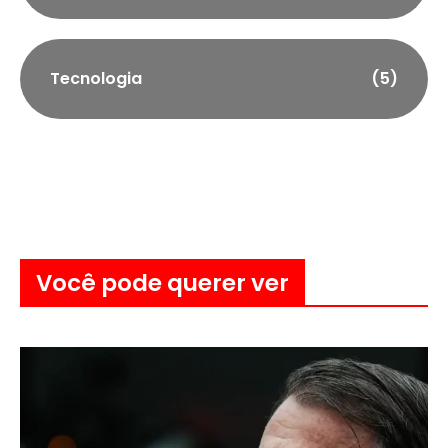
Tecnologia
(5)
Você pode querer ver