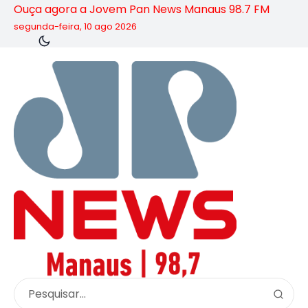
Ouça agora a Jovem Pan News Manaus 98.7 FM
segunda-feira, 10 ago 2026