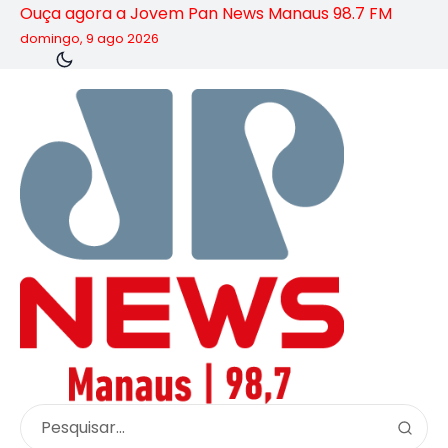
Ouça agora a Jovem Pan News Manaus 98.7 FM
domingo, 9 ago 2026