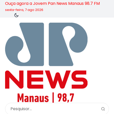
Ouça agora a Jovem Pan News Manaus 98.7 FM
sexta-feira, 7 ago 2026