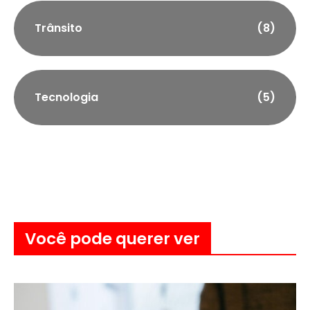
Trânsito
(8)
Tecnologia
(5)
Você pode querer ver