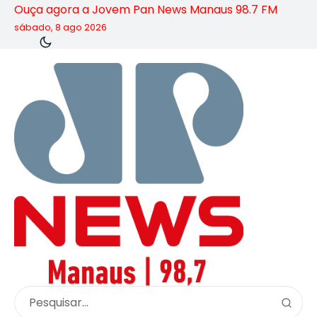
Ouça agora a Jovem Pan News Manaus 98.7 FM
sábado, 8 ago 2026