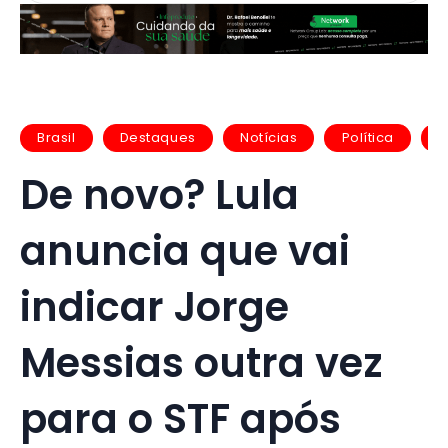
Brasil
Destaques
Notícias
Política
U
De novo? Lula
anuncia que vai
indicar Jorge
Messias outra vez
para o STF após