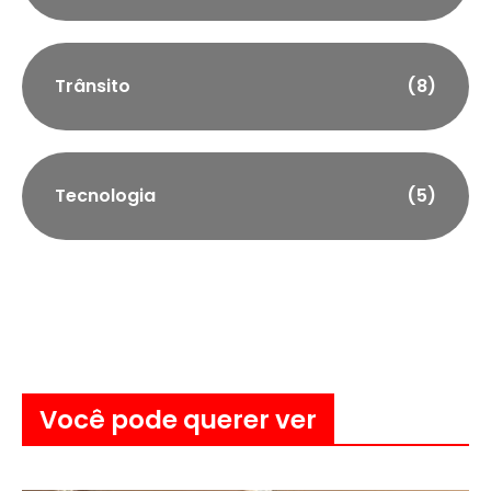
Trânsito
(8)
Tecnologia
(5)
Você pode querer ver