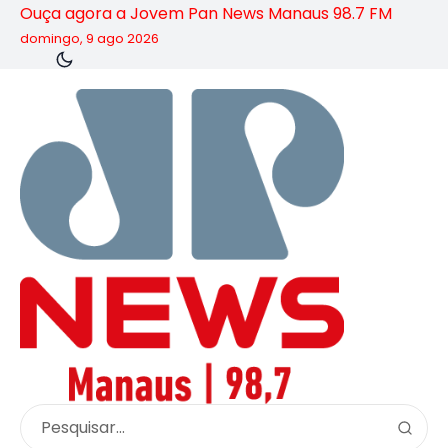
Ouça agora a Jovem Pan News Manaus 98.7 FM
domingo, 9 ago 2026