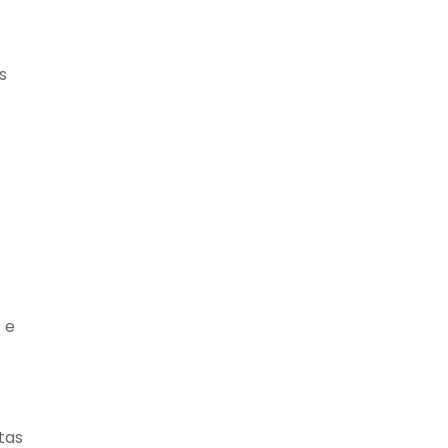
s
 e
tas