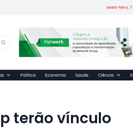
sexta-feira, 
as
Política
Economia
Saúde
Ciência
E
p terão vínculo