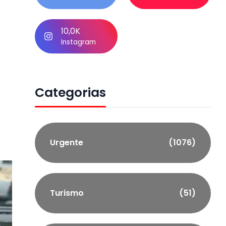
10,0K
Instagram
Categorias
Urgente
(1076)
Turismo
(51)