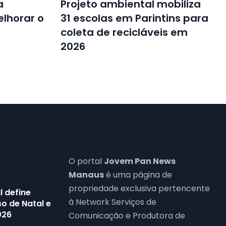
a
Projeto ambiental mobiliza
elhorar o
31 escolas em Parintins para
coleta de recicláveis em
2026
O portal
Jovem Pan News
Manaus
é uma página de
propriedade exclusiva pertencente
l define
à Network Serviços de
o de Natal e
026
Comunicação e Produtora de