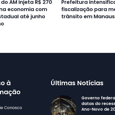
do AM injeta R$ 270
Prefeitura intensific
 na economia com
fiscalização para m
Estadual até junho
trânsito em Manaus
no
o à
Últimas Notícias
rmação
Governo federa
datas do recess
ie Conosco
Ano-Novo de 2