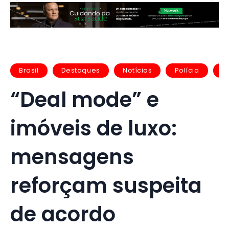
Brasil
Destaques
Notícias
Polícia
Po
“Deal mode” e
imóveis de luxo:
mensagens
reforçam suspeita
de acordo