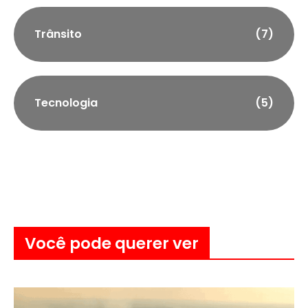
Trânsito
(7)
Tecnologia
(5)
Você pode querer ver