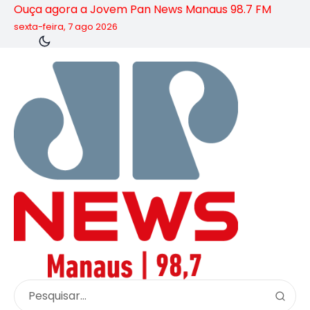
Ouça agora a Jovem Pan News Manaus 98.7 FM
sexta-feira, 7 ago 2026