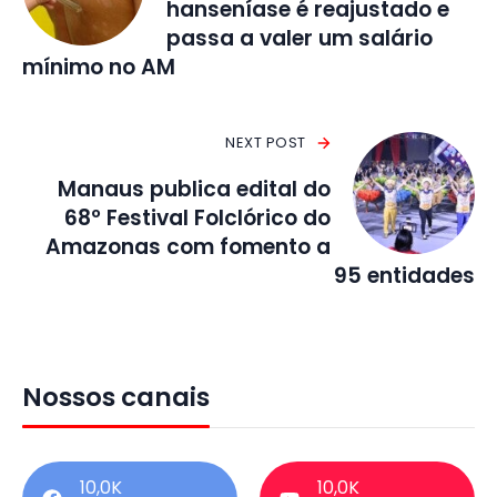
hanseníase é reajustado e
passa a valer um salário
mínimo no AM
NEXT POST
Manaus publica edital do
68º Festival Folclórico do
Amazonas com fomento a
95 entidades
Nossos canais
10,0K
10,0K