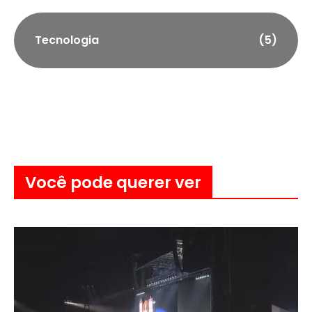
Tecnologia
(5)
Você pode querer ver