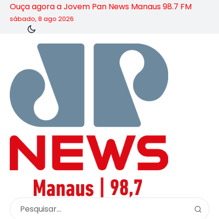
Ouça agora a Jovem Pan News Manaus 98.7 FM
sábado, 8 ago 2026