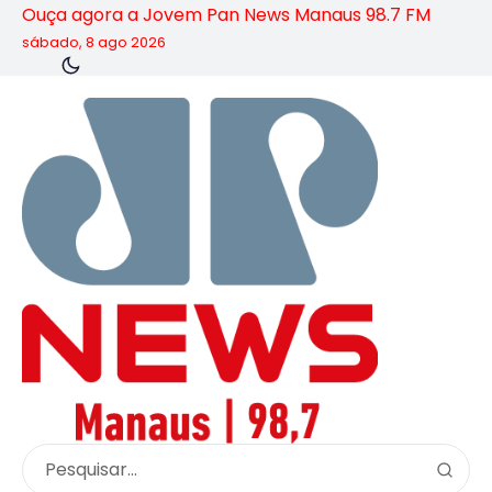
Ouça agora a Jovem Pan News Manaus 98.7 FM
sábado, 8 ago 2026