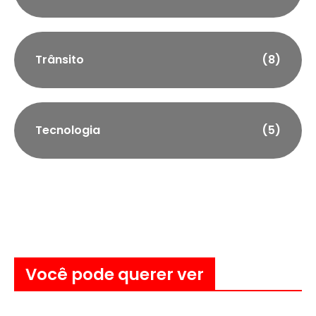
Trânsito
(8)
Tecnologia
(5)
Você pode querer ver