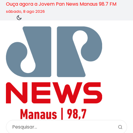
Ouça agora a Jovem Pan News Manaus 98.7 FM
sábado, 8 ago 2026