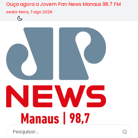
Ouça agora a Jovem Pan News Manaus 98.7 FM
sexta-feira, 7 ago 2026