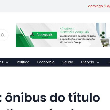
domingo, 9 a
as
Política
Economia
Saúde
Ciência
E
 ônibus do título