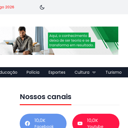
go 2026
ducação
Polícia
Esportes
Cultura
Turismo
Nossos canais
10,0K
10,0K
Facebook
Youtube