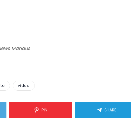
 News Manaus
ate
vídeo
PIN
SHARE