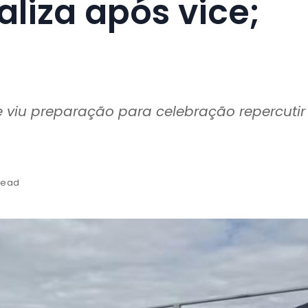
raliza após vice;
e viu preparação para celebração repercutir
 read