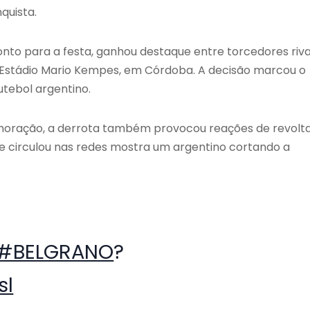
quista.
onto para a festa, ganhou destaque entre torcedores riva
no Estádio Mario Kempes, em Córdoba. A decisão marcou o
tebol argentino.
oração, a derrota também provocou reações de revolt
ue circulou nas redes mostra um argentino cortando a
#BELGRANO
?
sl