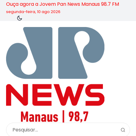
Ouça agora a Jovem Pan News Manaus 98.7 FM
segunda-feira, 10 ago 2026