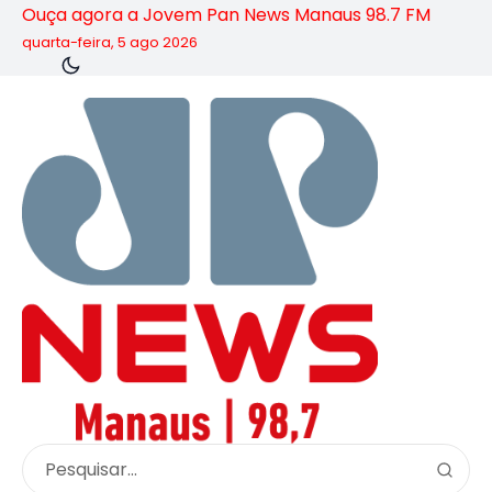
Ouça agora a Jovem Pan News Manaus 98.7 FM
quarta-feira, 5 ago 2026