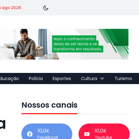
 6 ago 2026
ducação
Polícia
Esportes
Cultura
Turismo
Nossos canais
a
10,0K
10,0K
Facebook
Youtube