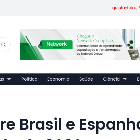
quinta-feira,
as
Política
Economia
Saúde
Ciência
E
tre Brasil e Espanh