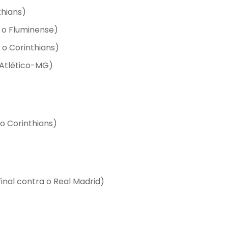
thians)
a o Fluminense)
a o Corinthians)
o Atlético-MG)
a o Corinthians)
(final contra o Real Madrid)