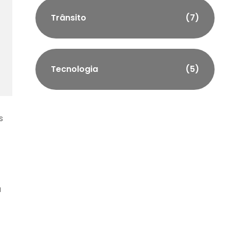
Trânsito
(7)
Tecnologia
(5)
s
a