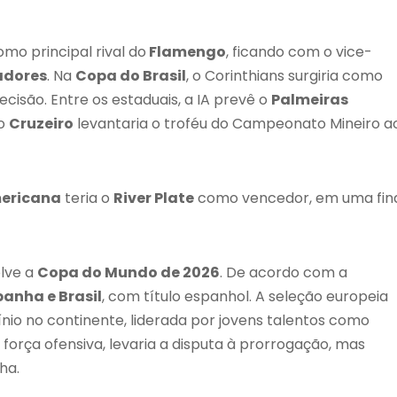
o principal rival do
Flamengo
, ficando com o vice-
adores
. Na
Copa do Brasil
, o Corinthians surgiria como
cisão. Entre os estaduais, a IA prevê o
Palmeiras
 o
Cruzeiro
levantaria o troféu do Campeonato Mineiro a
ericana
teria o
River Plate
como vencedor, em uma fin
olve a
Copa do Mundo de 2026
. De acordo com a
panha e Brasil
, com título espanhol. A seleção europeia
o no continente, liderada por jovens talentos como
 força ofensiva, levaria a disputa à prorrogação, mas
ha.