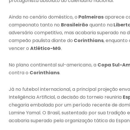
protagonista absoluto do calendário nacional.
Ainda no cenário doméstico, o
Palmeiras
aparece com
campeonato tanto no
Brasileirão
quanto na
Libert
adversário competitivo, mas acabaria superado na de
campeão paulista diante do
Corinthians
, enquanto
vencer o
Atlético-MG
.
No plano continental sul-americano, a
Copa Sul-Am
contra o
Corinthians
.
Já no futebol internacional, a principal projeção env
Inteligência Artificial, a decisão do torneio reuniria
Es
chegaria embalada por um período recente de domíni
Lamine Yamal. O Brasil, sustentado por sua tradição e
acabaria superado pela organização tática da Espan