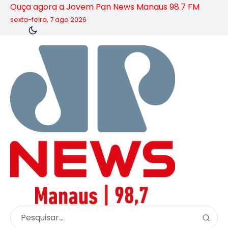
Ouça agora a Jovem Pan News Manaus 98.7 FM
sexta-feira, 7 ago 2026