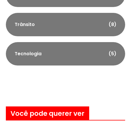
Trânsito
(8)
Tecnologia
(5)
Você pode querer ver