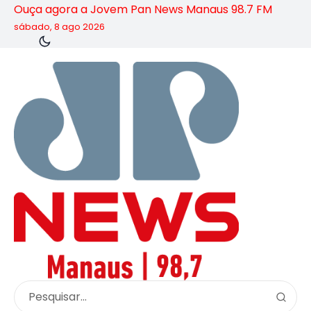
Ouça agora a Jovem Pan News Manaus 98.7 FM
sábado, 8 ago 2026