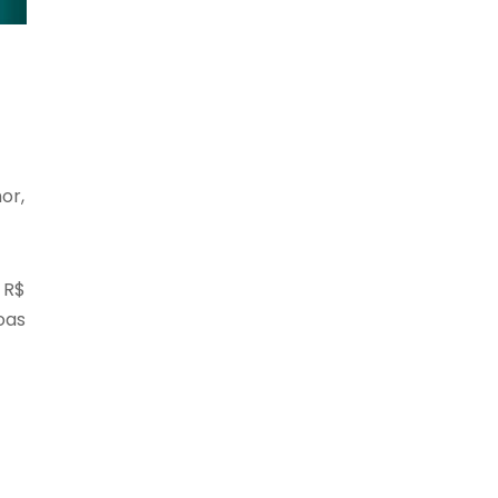
or,
 R$
oas