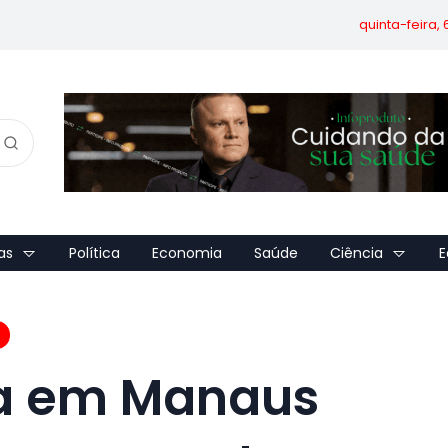
quinta-feira,
as
Política
Economia
Saúde
Ciência
E
a em Manaus