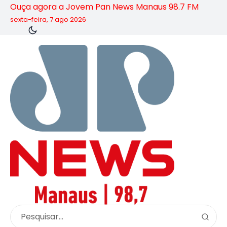
Ouça agora a Jovem Pan News Manaus 98.7 FM
sexta-feira, 7 ago 2026