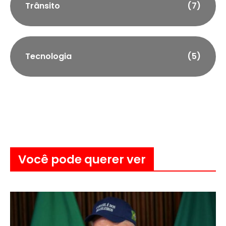
Trânsito
(7)
Tecnologia
(5)
Você pode querer ver