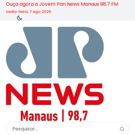
Ouça agora a Jovem Pan News Manaus 98.7 FM
sexta-feira, 7 ago 2026