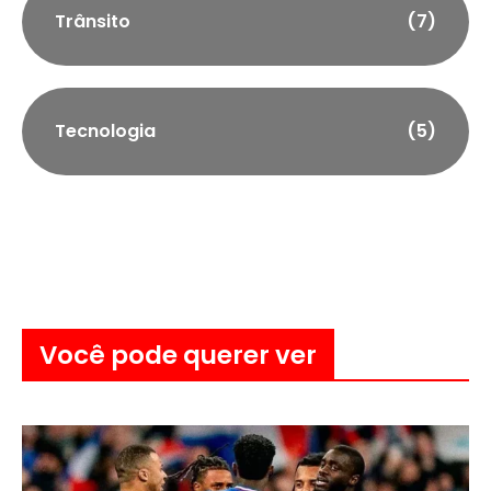
Trânsito
(7)
Tecnologia
(5)
Você pode querer ver