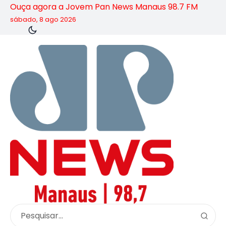
Ouça agora a Jovem Pan News Manaus 98.7 FM
sábado, 8 ago 2026