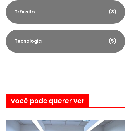
Trânsito
(8)
Tecnologia
(5)
Você pode querer ver