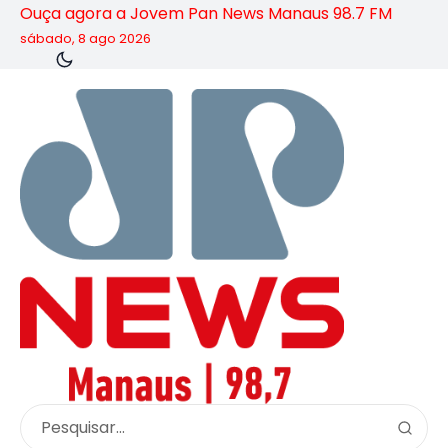
Ouça agora a Jovem Pan News Manaus 98.7 FM
sábado, 8 ago 2026