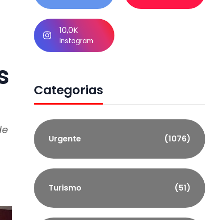
10,0K
Instagram
s
Categorias
de
Urgente
(1076)
Turismo
(51)