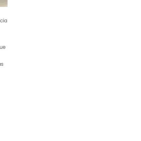
cia
que
as