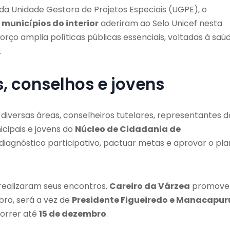
da Unidade Gestora de Projetos Especiais (UGPE), o
 municípios do interior
aderiram ao Selo Unicef nesta
orço amplia políticas públicas essenciais, voltadas à saúd
.
, conselhos e jovens
diversas áreas, conselheiros tutelares, representantes d
cipais e jovens do
Núcleo de Cidadania de
 diagnóstico participativo, pactuar metas e aprovar o pl
realizaram seus encontros.
Careiro da Várzea
promove
bro, será a vez de
Presidente Figueiredo e Manacapur
correr até
15 de dezembro
.