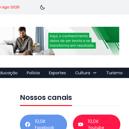
 6 ago 2026
ducação
Polícia
Esportes
Cultura
Turismo
Nossos canais
10,0K
10,0K
Facebook
Youtube