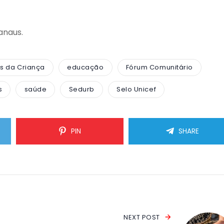
anaus.
os da Criança
educação
Fórum Comunitário
s
saúde
Sedurb
Selo Unicef
PIN
SHARE
NEXT POST