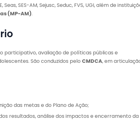
eas, SES-AM, Sejusc, Seduc, FVS, UGI, além de instituiçõ
nas (MP-AM)
.
rio
articipativo, avaliação de políticas públicas e
dolescentes. São conduzidos pelo
CMDCA
, em articulaçã
finição das metas e do Plano de Ação;
os resultados, análise dos impactos e encerramento da