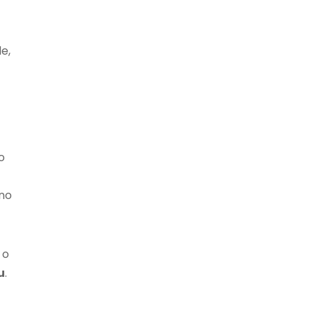
e,
o
ano
 o
u
.