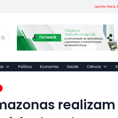
quinta-feira,
as
Política
Economia
Saúde
Ciência
E
mazonas realizam