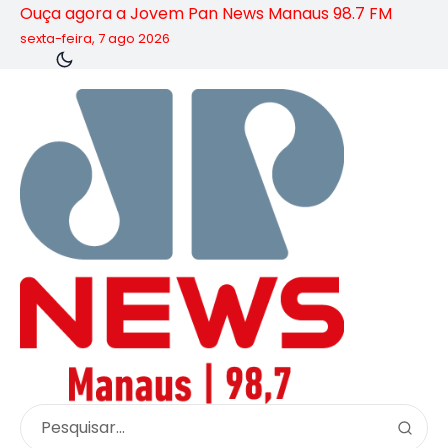
Ouça agora a Jovem Pan News Manaus 98.7 FM
sexta-feira, 7 ago 2026