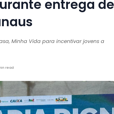
durante entrega d
anaus
asa, Minha Vida para incentivar jovens a
min read