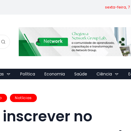
sexta-feira, 
as
Política
Economia
Saúde
Ciência
E
o
Notícias
 inscrever no