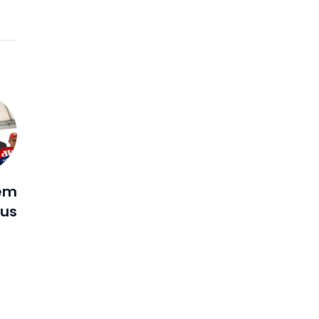
 em
us