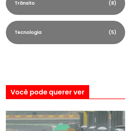
Trânsito
(8)
Tecnologia
(5)
Você pode querer ver