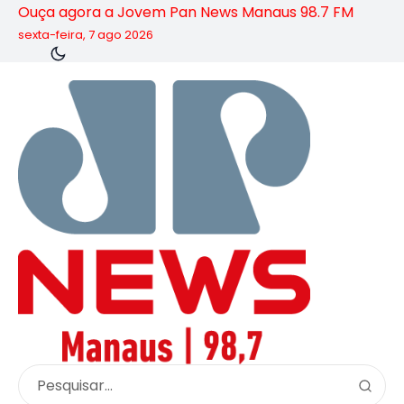
Ouça agora a Jovem Pan News Manaus 98.7 FM
sexta-feira, 7 ago 2026