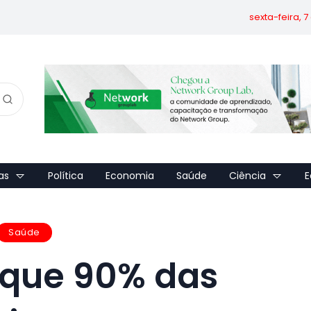
sexta-feira, 
as
Política
Economia
Saúde
Ciência
E
Saúde
 que 90% das