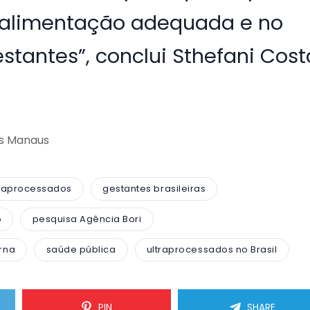
alimentação adequada e no
stantes”, conclui Sthefani Cost
ws Manaus
raprocessados
gestantes brasileiras
o
pesquisa Agência Bori
rna
saúde pública
ultraprocessados no Brasil
PIN
SHARE