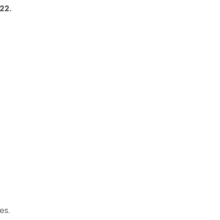
22.
s
es.