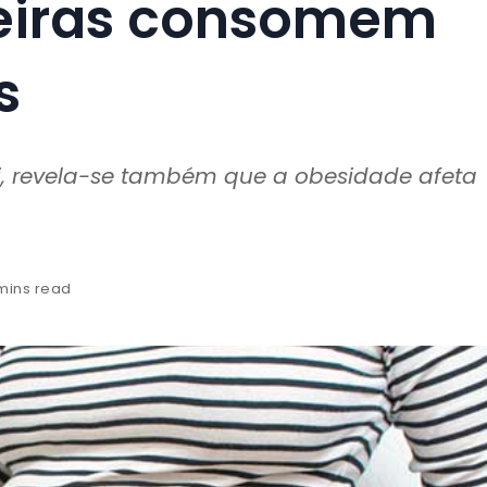
leiras consomem
s
i, revela-se também que a obesidade afeta
mins read