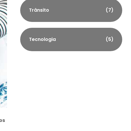
Trânsito
(7)
Tecnologia
(5)
os