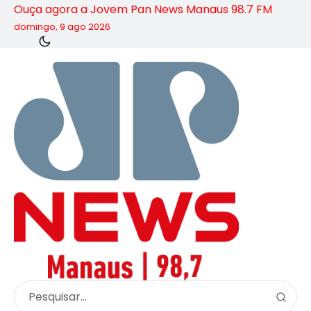
Ouça agora a Jovem Pan News Manaus 98.7 FM
domingo, 9 ago 2026