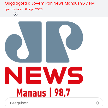
Ouça agora a Jovem Pan News Manaus 98.7 FM
quinta-feira, 6 ago 2026