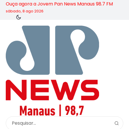
Ouça agora a Jovem Pan News Manaus 98.7 FM
sábado, 8 ago 2026