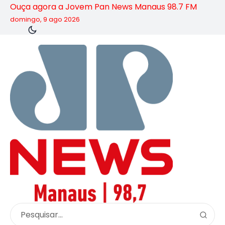
Ouça agora a Jovem Pan News Manaus 98.7 FM
domingo, 9 ago 2026