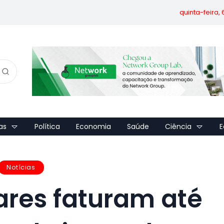
quinta-feira,
as
Política
Economia
Saúde
Ciência
E
Notícias
bares faturam até