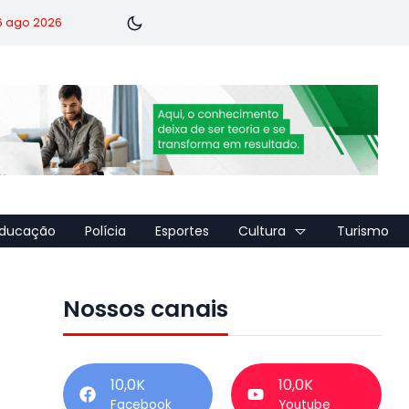
 6 ago 2026
ducação
Polícia
Esportes
Cultura
Turismo
Nossos canais
10,0K
10,0K
Facebook
Youtube