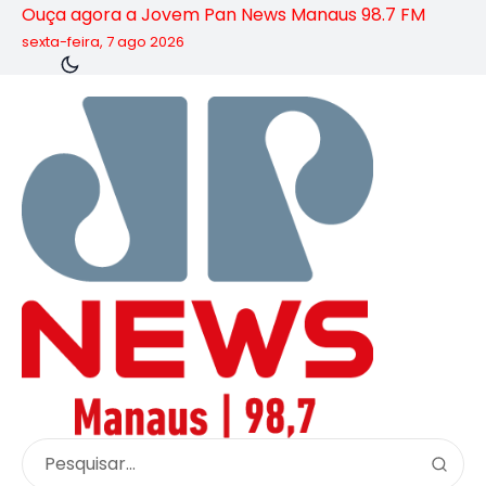
Ouça agora a Jovem Pan News Manaus 98.7 FM
sexta-feira, 7 ago 2026